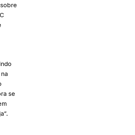
 sobre
EC
e
indo
 na
o
ra se
 em
a”.