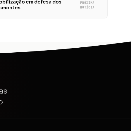
mobilização em defesa dos
PRÓXIMA
desmontes
NOTÍCIA
as
o