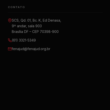
CONTATO
SCS, Qd. 01, Bc. K, Ed Denasa,
9º andar, sala 903
Brasília DF – CEP 70398-900
(61) 3321-5349
fenajud@fenajud.org.br