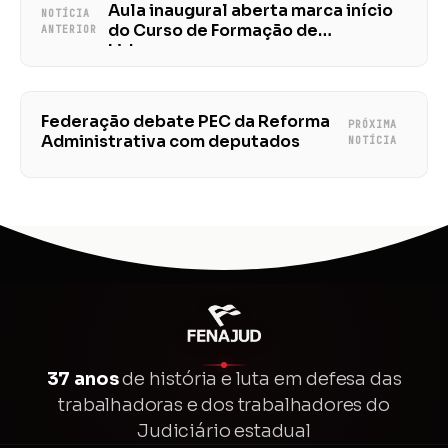
Aula inaugural aberta marca início
NOTÍCIA
do Curso de Formação de
ANTERIOR
Lideranças
Federação debate PEC da Reforma
PRÓXIMA
Administrativa com deputados
NOTÍCIA
37 anos
de história e luta em defesa das
trabalhadoras e dos trabalhadores do
Judiciário estadual