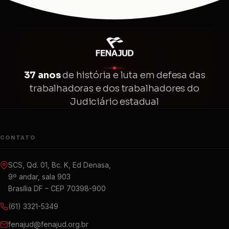
37 anos
de história e luta em defesa das
trabalhadoras e dos trabalhadores do
Judiciário estadual
CONTATO
SCS, Qd. 01, Bc. K, Ed Denasa,
9º andar, sala 903
Brasília DF – CEP 70398-900
(61) 3321-5349
fenajud@fenajud.org.br