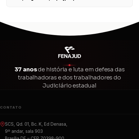
proteção aos trabalhadores
37 anos
de história e luta em defesa das
trabalhadoras e dos trabalhadores do
Judiciário estadual
CONTATO
SCS, Qd. 01, Bc. K, Ed Denasa,
9º andar, sala 903
Brasília DF – CEP 70398-900