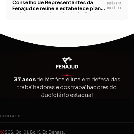
Conselho de Representantes da
PRÓXIMA
Fenajud se reúne e estabelece plano
NOTÍCIA
de lutas em defesa das trabalhadoras
e dos trabalhadores da Justiça
Estadual
37 anos
de história e luta em defesa das
trabalhadoras e dos trabalhadores do
Judiciário estadual
CONTATO
SCS, Qd. 01, Bc. K, Ed Denasa,