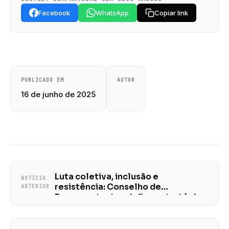
Facebook
WhatsApp
Copiar link
PUBLICADO EM
AUTOR
16 de junho de 2025
Luta coletiva, inclusão e
NOTÍCIA
resistência: Conselho de
ANTERIOR
Representantes define estratégias
para enfrentar os ataques ao
serviço público