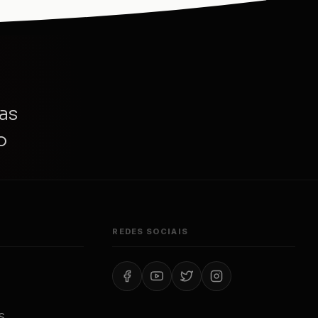
as
o
REDES SOCIAIS
S