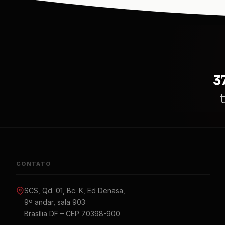
3
CONTATO
SCS, Qd. 01, Bc. K, Ed Denasa,
9º andar, sala 903
Brasília DF – CEP 70398-900