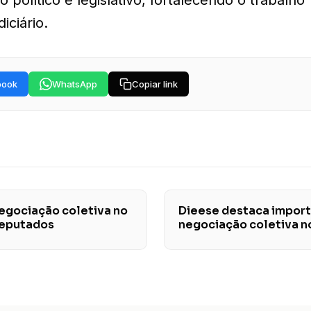
iciário.
book
WhatsApp
Copiar link
negociação coletiva no
Dieese destaca import
Deputados
negociação coletiva n