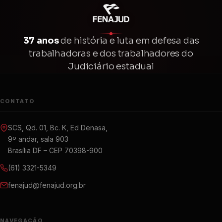
37 anos
de história e luta em defesa das
trabalhadoras e dos trabalhadores do
Judiciário estadual
CONTATO
SCS, Qd. 01, Bc. K, Ed Denasa,
9º andar, sala 903
Brasília DF – CEP 70398-900
(61) 3321-5349
fenajud@fenajud.org.br
NAVEGAÇÃO