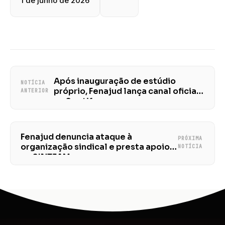
1 de junho de 2026
Após inauguração de estúdio
NOTÍCIA
próprio, Fenajud lança canal oficial
ANTERIOR
no Spotify
Fenajud denuncia ataque à
PRÓXIMA
organização sindical e presta apoio
NOTÍCIA
ao SINTJAM