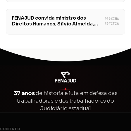
sindicatos filiados
FENAJUD convida ministro dos
PRÓXIMA
Direitos Humanos, Silvio Almeida,
NOTÍCIA
para II Encontro Norte e Nordeste
37 anos
de história e luta em defesa das
trabalhadoras e dos trabalhadores do
Judiciário estadual
CONTATO