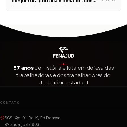
conjuntura política e desafios dos
NOTÍCIA
trabalhadores da justiça estadual
serão debatidos
37 anos
de história e luta em defesa das
trabalhadoras e dos trabalhadores do
Judiciário estadual
CONTATO
SCS, Qd. 01, Bc. K, Ed Denasa,
9º andar, sala 903