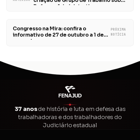
criação de Grupo de Trabalho sobre
Reforma Administrativa
Congresso na Mira: confira o
PRÓXIMA
informativo de 27 de outubro a 1 de
NOTÍCIA
novembro
37 anos
de história e luta em defesa das
trabalhadoras e dos trabalhadores do
Judiciário estadual