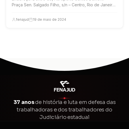
Praça Sen. Salgado Filho, s/n – Centro, Rio de Janeiro
–...
fenajud
19 de maio de 2024
37 anos
de história e luta em defesa das
trabalhadoras e dos trabalhadores do
Judiciário estadual