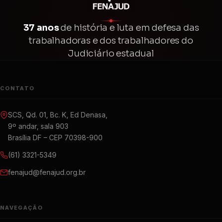
37 anos
de história e luta em defesa das
trabalhadoras e dos trabalhadores do
Judiciário estadual
CONTATO
SCS, Qd. 01, Bc. K, Ed Denasa,
9º andar, sala 903
Brasília DF – CEP 70398-900
(61) 3321-5349
fenajud@fenajud.org.br
NAVEGAÇÃO