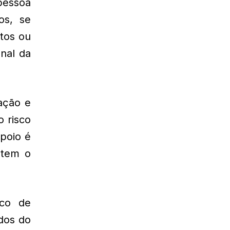
 pessoa
os, se
itos ou
nal da
ação e
 risco
poio é
etem o
ico de
dos do