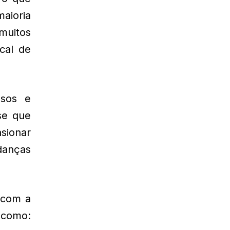
maioria
muitos
cal de
osos e
se que
sionar
danças
 com a
 como: