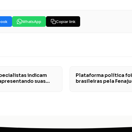
book
WhatsApp
Copiar link
pecialistas indicam
Plataforma política fo
 apresentando suas
brasileiras pela Fenaj