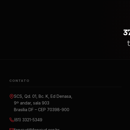
3
CONTATO
SCS, Qd. 01, Bc. K, Ed Denasa,
9º andar, sala 903
Brasília DF – CEP 70398-900
(61) 3321-5349
fenajud@fenajud.org.br