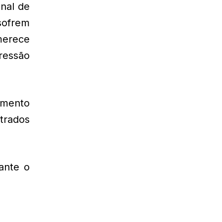
onal de
sofrem
merece
pressão
imento
strados
ante o