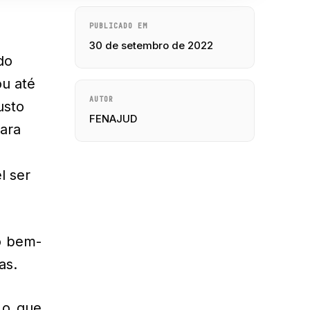
PUBLICADO EM
30 de setembro de 2022
do
ou até
AUTOR
usto
FENAJUD
para
l ser
o bem-
as.
 o que