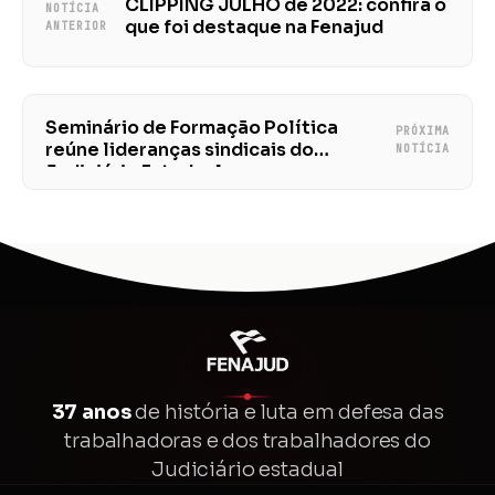
CLIPPING JULHO de 2022: confira o
NOTÍCIA
que foi destaque na Fenajud
ANTERIOR
Seminário de Formação Política
PRÓXIMA
reúne lideranças sindicais do
NOTÍCIA
Judiciário Estadual
37 anos
de história e luta em defesa das
trabalhadoras e dos trabalhadores do
Judiciário estadual