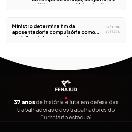
política e supersalários da alta
cúpula do Poder Judiciário em
encontro nacional
Ministro determina fim da
PRÓXIMA
aposentadoria compulsória como
NOTÍCIA
punição máxima a magistrados;
Fenajud vê como um avanço
37 anos
de história e luta em defesa das
trabalhadoras e dos trabalhadores do
Judiciário estadual