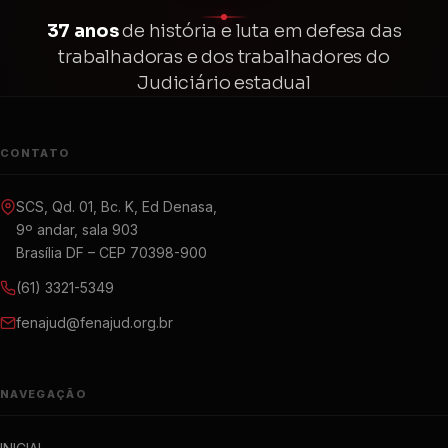
37 anos
de história e luta em defesa das
trabalhadoras e dos trabalhadores do
Judiciário estadual
CONTATO
SCS, Qd. 01, Bc. K, Ed Denasa,
9º andar, sala 903
Brasília DF – CEP 70398-900
(61) 3321-5349
fenajud@fenajud.org.br
NAVEGAÇÃO