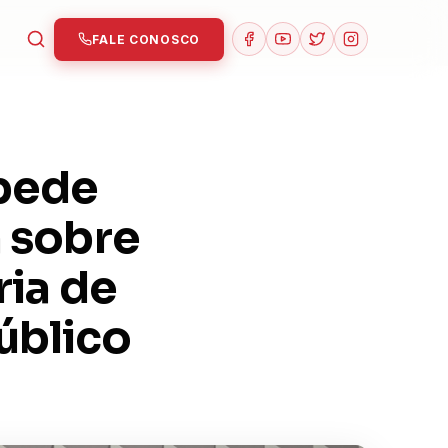
FALE CONOSCO
pede
 sobre
ria de
úblico