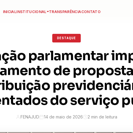
INICIAL
INSTITUCIONAL
TRANSPARÊNCIA
CONTATO
DESTAQUE
ação parlamentar im
vamento de proposta
ibuição previdenciá
ntados do serviço p
FENAJUD
14 de maio de 2026
2 min de leitura