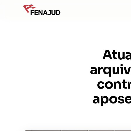
Atu
arqui
contr
apose