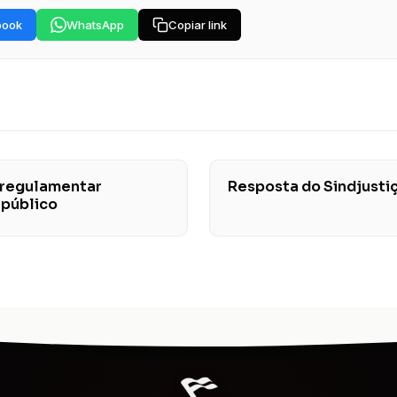
book
WhatsApp
Copiar link
 regulamentar
Resposta do Sindjusti
 público