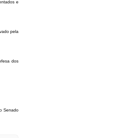
entados e
ovado pela
efesa dos
do Senado