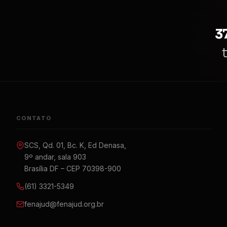
3
CONTATO
SCS, Qd. 01, Bc. K, Ed Denasa,
9º andar, sala 903
Brasília DF – CEP 70398-900
(61) 3321-5349
fenajud@fenajud.org.br