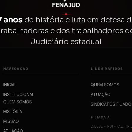
7 anos
de história e luta em defesa d
trabalhadoras e dos trabalhadores d
Judiciário estadual
NAVEGAÇÃO
LINKS RÁPIDOS
INICIAL
QUEM SOMOS
INSTITUCIONAL
ATUAÇÃO
QUEM SOMOS
SINDICATOS FILIADO
HISTÓRIA
FILIADA À
MISSÃO
DIEESE
•
PSI
•
C.L.T.P.
ATUAÇÃO