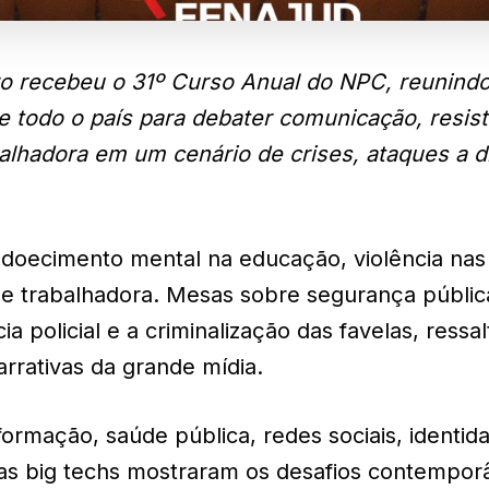
ro recebeu o 31º Curso Anual do NPC, reunind
e todo o país para debater comunicação, resis
balhadora em um cenário de crises, ataques a d
doecimento mental na educação, violência nas
sse trabalhadora. Mesas sobre segurança públic
a policial e a criminalização das favelas, ressa
rativas da grande mídia.
ormação, saúde pública, redes sociais, identid
er das big techs mostraram os desafios contempo