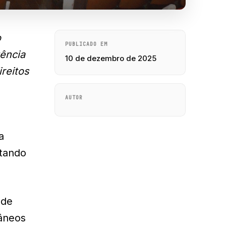
o
PUBLICADO EM
tência
10 de dezembro de 2025
ireitos
AUTOR
a
ltando
ade
râneos