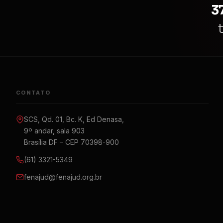
3
CONTATO
SCS, Qd. 01, Bc. K, Ed Denasa,
9º andar, sala 903
Brasília DF – CEP 70398-900
(61) 3321-5349
fenajud@fenajud.org.br