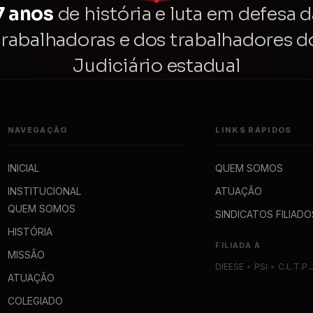
7 anos
de história e luta em defesa d
trabalhadoras e dos trabalhadores d
Judiciário estadual
NAVEGAÇÃO
LINKS RÁPIDOS
INICIAL
QUEM SOMOS
INSTITUCIONAL
ATUAÇÃO
QUEM SOMOS
SINDICATOS FILIADO
HISTÓRIA
FILIADA À
MISSÃO
DIEESE
•
PSI
•
C.L.T.P.
ATUAÇÃO
COLEGIADO