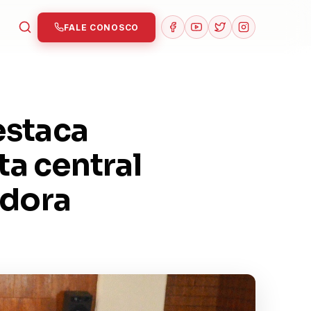
FALE CONOSCO
estaca
a central
adora