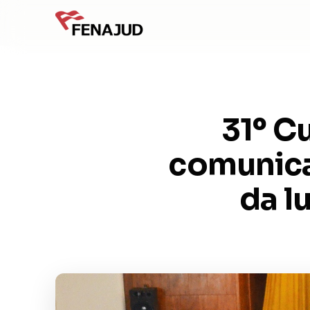
31º C
comunica
da l