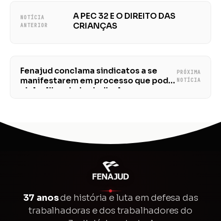
A PEC 32 E O DIREITO DAS
NOTÍCIA
CRIANÇAS
ANTERIOR
Fenajud conclama sindicatos a se
PRÓXIMA
manifestarem em processo que pode
NOTÍCIA
violar liberdade sindical
37 anos
de história e luta em defesa das
trabalhadoras e dos trabalhadores do